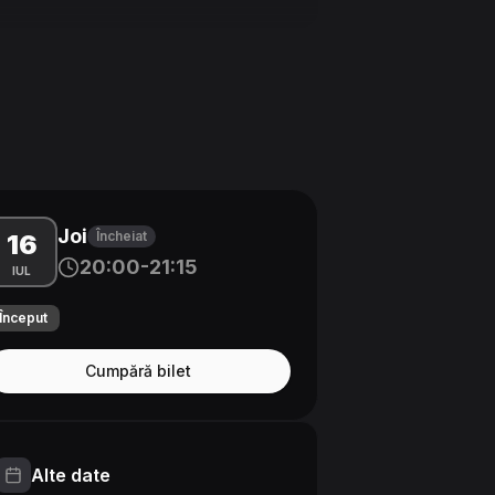
Joi
Încheiat
16
20:00-21:15
IUL
Început
Cumpără bilet
Alte date