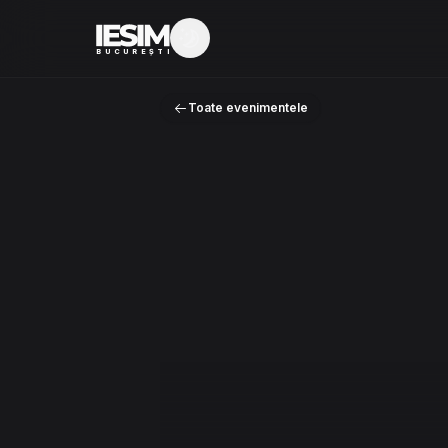
Mod întunecat
BUCUREȘTI
Toate evenimentele