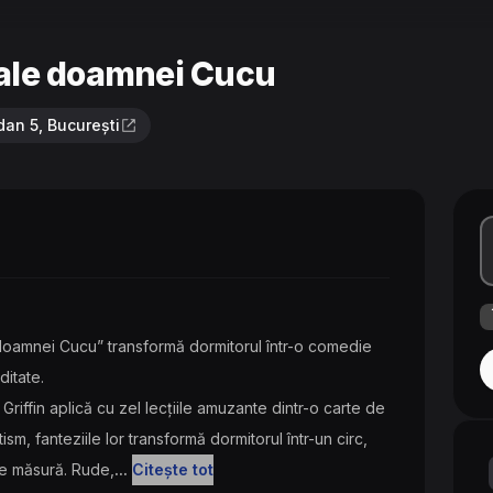
 ale doamnei Cucu
an 5, București
doamnei Cucu” transformă dormitorul într-o comedie
itate.
 Griffin aplică cu zel lecțiile amuzante dintr-o carte de
sm, fanteziile lor transformă dormitorul într-un circ,
pe măsură. Rude,
...
Citește tot