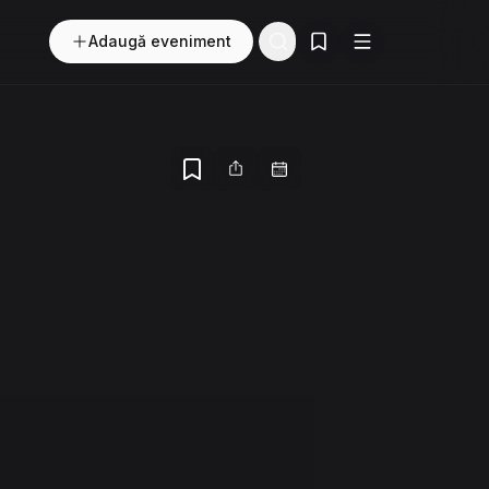
Adaugă eveniment
Evenimente salvate
Buton
Meniu