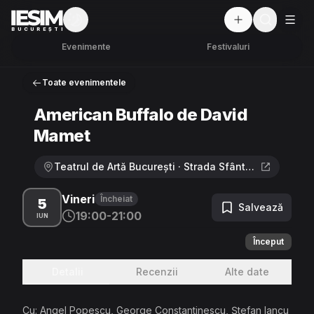
Mod întunecat
But
BUCUREȘTI
Evenimente
Festivaluri
Toate evenimentele
American Buffalo de David
Mamet
Teatrul de Artă București · Strada Sfântul Ștefan 21, București
Vineri
Încheiat
5
Salvează
19:00-21:00
IUN
Început
Detalii
Recenzii
Alte date
Cu: Angel Popescu, George Constantinescu, Ștefan Iancu