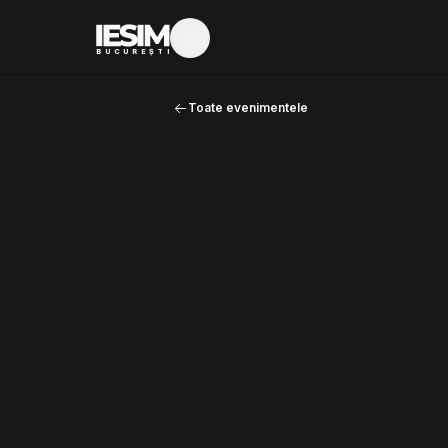
Mod întunecat
BUCUREȘTI
Toate evenimentele