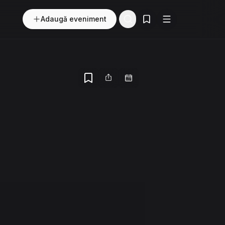
Adaugă eveniment
Evenimente salvate
Buton
Meniu