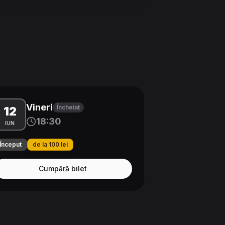
Vineri
Încheiat
12
18:30
IUN
Început
de la 100 lei
Cumpără bilet