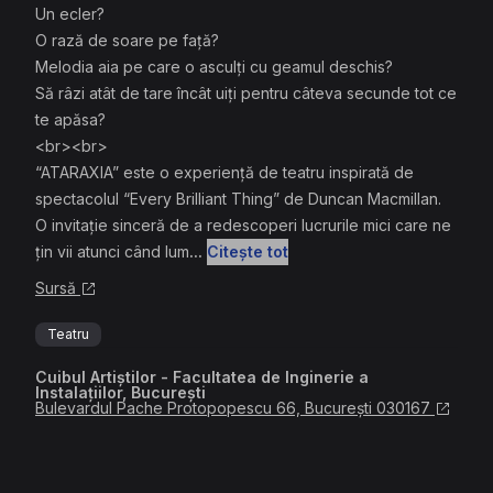
Un ecler?
O rază de soare pe față?
Melodia aia pe care o asculți cu geamul deschis?
Să râzi atât de tare încât uiți pentru câteva secunde tot ce
te apăsa?
<br><br>
“ATARAXIA” este o experiență de teatru inspirată de
spectacolul “Every Brilliant Thing” de Duncan Macmillan.
O invitație sinceră de a redescoperi lucrurile mici care ne
țin vii atunci când lum
...
Citește tot
Sursă
Teatru
Cuibul Artiștilor - Facultatea de Inginerie a
Instalațiilor, București
Bulevardul Pache Protopopescu 66, București 030167