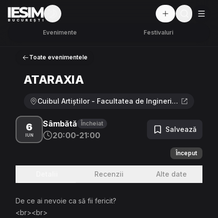
Mod întunecat
But
BUCUREȘTI
Evenimente
Festivaluri
Toate evenimentele
ATARAXIA
Cuibul Artiștilor - Facultatea de Inginerie a Instalațiilor, București · Bulevardul Pache Protopopescu 66, București 030167
Sâmbătă
Încheiat
6
Salvează
20:00-21:00
IUN
Început
Detalii
Recenzii
Alte date
De ce ai nevoie ca să fii fericit?
<br><br>