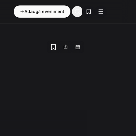
Adaugă eveniment
Evenimente salvate
Buton
Meniu