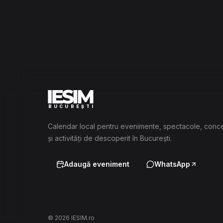
BUCUREȘTI
Calendar local pentru evenimente, spectacole, conc
și activități de descoperit în București.
Adaugă eveniment
WhatsApp
©
2026
IESIM.ro