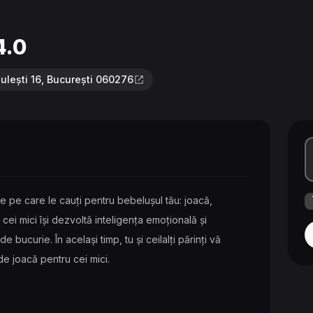
4.0
ulești 16, București 060276
te pe care le cauți pentru bebelușul tău: joacă,
 cei mici își dezvoltă inteligența emoțională și
de bucurie. În același timp, tu și ceilalți părinți vă
 de joacă pentru cei mici.