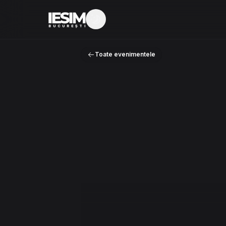
Mod întunecat
BUCUREȘTI
Toate evenimentele