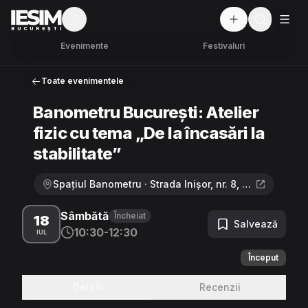
Mod întunecat
But
BUCUREȘTI
Evenimente
Festivaluri
Toate evenimentele
Banometru București: Atelier
fizic cu tema „De la încasări la
stabilitate”
Spațiul Banometru · Strada Inișor, nr. 8, sector 2, București
Sâmbătă
Încheiat
18
Salvează
10:30-12:30
IUL
Început
Detalii
Recenzii