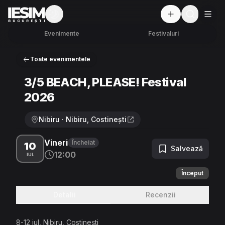
Mod întunecat
But
BUCUREȘTI
Evenimente
Festivaluri
Toate evenimentele
3/5 BEACH, PLEASE! Festival
2026
Nibiru · Nibiru, Costinești
Vineri
Încheiat
10
Salvează
12:00
IUL
Început
Detalii
Recenzii
8-12 iul, Nibiru, Costinești