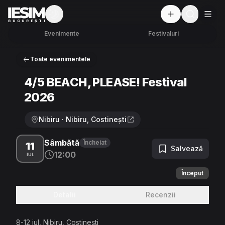
Mod întunecat
But
BUCUREȘTI
Evenimente
Festivaluri
Toate evenimentele
4/5 BEACH, PLEASE! Festival
2026
Nibiru · Nibiru, Costinești
Sâmbătă
Încheiat
11
Salvează
12:00
IUL
Început
Detalii
Recenzii
8-12 iul, Nibiru, Costinești