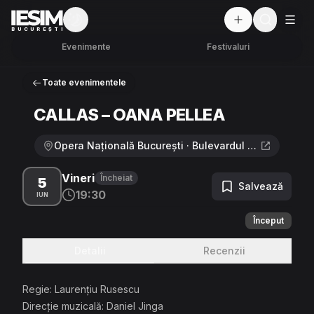
Mod întunecat
But
BUCUREȘTI
Evenimente
Festivaluri
Toate evenimentele
CALLAS – OANA PELLEA
Opera Națională București · Bulevardul Mihail Kogălniceanu 70-72, București
Vineri
Încheiat
5
Salvează
19:30
IUN
Început
Detalii
Recenzii
Regie: Laurențiu Rusescu
Direcție muzicală: Daniel Jinga