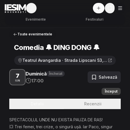
Mod întunecat
But
BUCUREȘTI
Evenimente
Festivaluri
Toate evenimentele
Comedia 🔔 DING DONG 🔔
Teatrul Avangardia · Strada Lipscani 53, București
Duminică
Încheiat
7
Salvează
17:00
IUN
Început
Detalii
Recenzii
SPECTACOLUL UNDE NU EXISTA PAUZA DE RAS!
💥 Trei femei, trei crize, o singură ușă. Iar Paco, singur