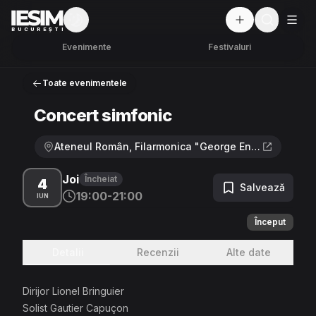
Mod întunecat
But
BUCUREȘTI
Evenimente
Festivaluri
Toate evenimentele
Concert simfonic
Ateneul Român, Filarmonica "George Enescu", Sala Mare · Strada Benjamin Franklin 1-3, București
Joi
Încheiat
4
Salvează
19:00-21:00
IUN
Început
Detalii
Recenzii
Alte date
Dirijor Lionel Bringuier
Solist Gautier Capuçon