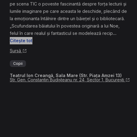
pe scena TIC o poveste fascinantă despre forța lecturii și
lumile imaginare pe care aceasta le deschide, plecând de
la emoționanta întâlnire dintre un băiețel și o bibliotecară.
„Scufundarea băiatului în povestea originară a lui Noe,
felul în care realul și fantasticul se modelează recip
...
Citește tot
Sursă
Copii
Teatrul Ion Creangă, Sala Mare (Str. Piața Amzei 13)
Str. Gen. Constantin Budișteanu nr. 24, Sector 1, București