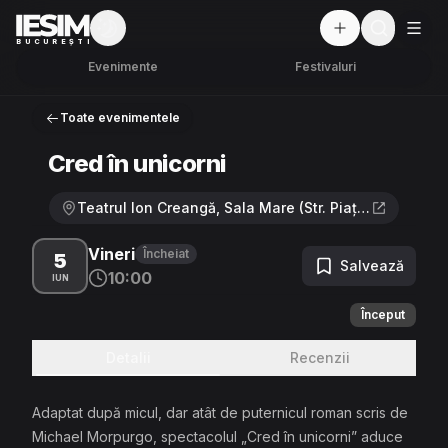
Mod întunecat
But
BUCUREȘTI
Evenimente
Festivaluri
Toate evenimentele
Cred în unicorni
Teatrul Ion Creangă, Sala Mare (Str. Piața Amzei 13) · Str. Gen. Constantin Budișteanu nr. 24, Sector 1, București
Vineri
Încheiat
5
Salvează
10:00
IUN
Început
Detalii
Recenzii
Adaptat după micul, dar atât de puternicul roman scris de
Michael Morpurgo, spectacolul „Cred în unicorni” aduce