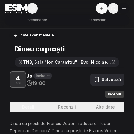
Mod întunecat
But
BUCUREȘTI
Evenimente
Festivaluri
Toate evenimentele
Dineu cu proşti
TNB, Sala "Ion Caramitru" · Bvd. Nicolae Bălcescu nr. 2, Sector 1, București
Joi
Încheiat
4
Salvează
19:00
IUN
Început
Detalii
Recenzii
Alte date
Dineu cu proşti de Francis Veber Traducere: Tudor
Ţepeneag Descarcă Dineu cu proşti de Francis Veber