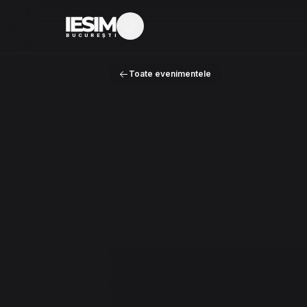
Mod întunecat
BUCUREȘTI
Toate evenimentele