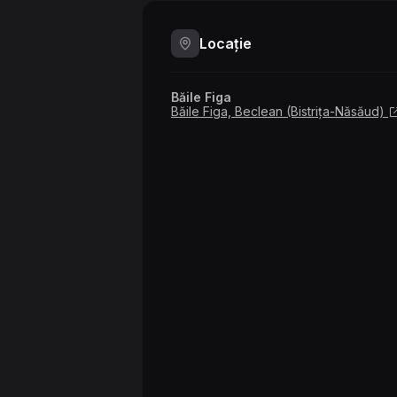
Locație
Băile Figa
Băile Figa, Beclean (Bistrița-Năsăud)