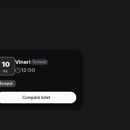
Vineri
Încheiat
10
12:00
IUL
Început
Cumpără bilet