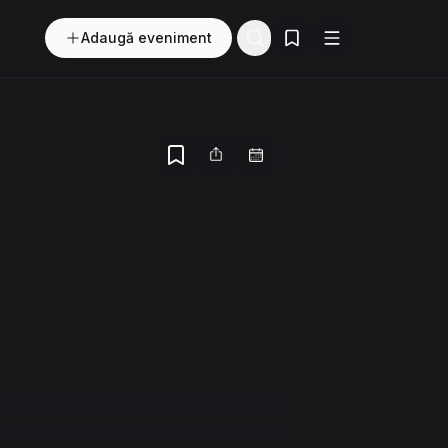
Adaugă eveniment
Evenimente salvate
Buton
Meniu