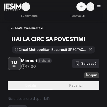
Mod întunecat
But
BUCUREȘTI
Evenimente
Festivaluri
Toate evenimentele
HAI LA CIRC SA POVESTIM!
Circul Metropolitan Bucuresti SPECTACOL IN SALA, Bucuresti · Aleea Circului 15, București
Miercuri
Încheiat
10
Salvează
17:00
IUN
Început
Detalii
Recenzii
Nicio descriere disponibilă