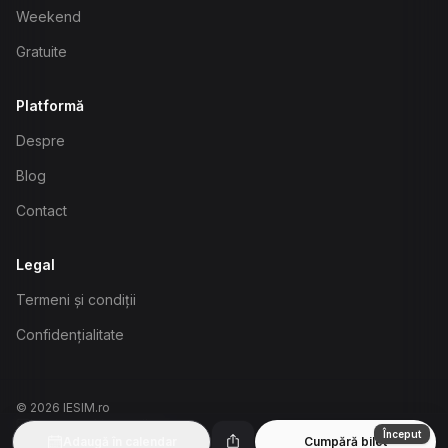
Weekend
Gratuite
Platformă
Despre
Blog
Contact
Legal
Termeni și condiții
Confidențialitate
©
2026
IESIM.ro
biasinovschi@gmail.com
Început
Adaugă în calendar
Cumpără bilet