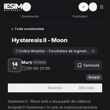
Mod întunecat
But
BUCUREȘTI
Evenimente
Festivaluri
Toate evenimentele
Hysteresis II - Moon
Cuibul Artiștilor - Facultatea de Inginerie a Instalațiilor, București · Bulevardul Pache Protopopescu 66, București 030167
Marți
Încheiat
14
Salvează
20:30-21:30
IUL
Început
Detalii
Recenzii
Alte date
Hysteresis II - Moon este a doua parte din călătoria
începută în Hysteresis I, în care se explora perspectiva