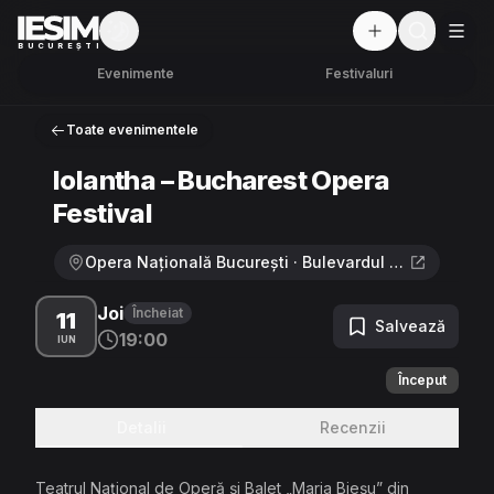
Mod întunecat
But
BUCUREȘTI
Evenimente
Festivaluri
Toate evenimentele
Iolantha – Bucharest Opera
Festival
Opera Națională București · Bulevardul Mihail Kogălniceanu 70-72, București
Joi
Încheiat
11
Salvează
19:00
IUN
Început
Detalii
Recenzii
Teatrul Naţional de Operă şi Balet „Maria Bieşu” din