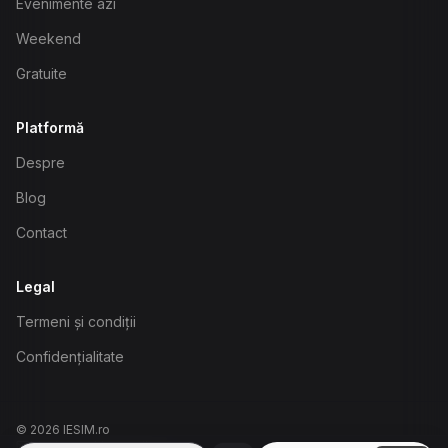
Evenimente azi
Weekend
Gratuite
Platformă
Despre
Blog
Contact
Legal
Termeni și condiții
Confidențialitate
©
2026
IESIM.ro
biasinovschi@gmail.com