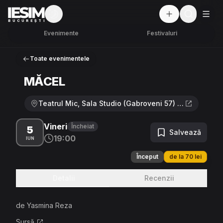
Mod întunecat
But
BUCUREȘTI
Evenimente
Festivaluri
Toate evenimentele
MĂCEL
Teatrul Mic, Sala Studio (Gabroveni 57) · Strada Constantin Mille 16, București
Vineri
Încheiat
5
Salvează
19:00
IUN
Început
de la 70 lei
Detalii
Recenzii
de Yasmina Reza
Sursă