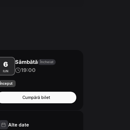
Sâmbătă
Încheiat
6
19:00
IUN
Început
Cumpără bilet
Alte date