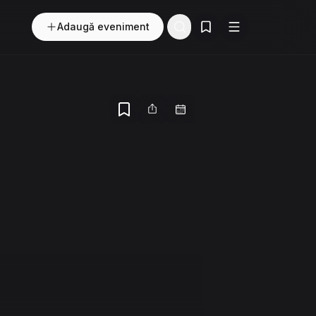
Adaugă eveniment
Evenimente salvate
Buton
Meniu