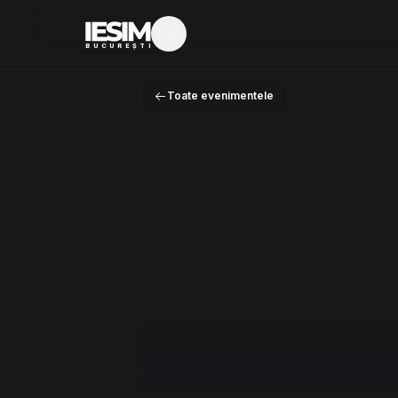
Mod întunecat
BUCUREȘTI
Toate evenimentele