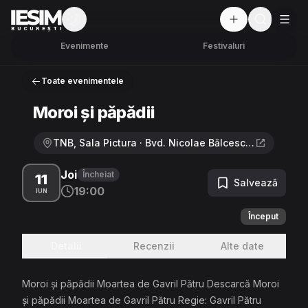
Mod întunecat
But
BUCUREȘTI
Evenimente
Festivaluri
Toate evenimentele
Moroi și păpădii
TNB, Sala Pictura · Bvd. Nicolae Bălcescu nr. 2, Sector 1, București
Joi
Încheiat
11
Salvează
19:00
IUN
Început
Detalii
Recenzii
Alte date
Moroi și păpădii Moartea de Gavril Pătru Descarcă Moroi
și păpădii Moartea de Gavril Pătru Regie: Gavril Pătru