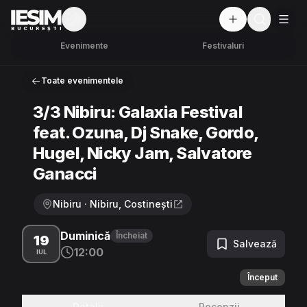
Mod întunecat
But
BUCUREȘTI
Evenimente
Festivaluri
Toate evenimentele
3/3 Nibiru: Galaxia Festival
feat. Ozuna, Dj Snake, Gordo,
Hugel, Nicky Jam, Salvatore
Ganacci
Nibiru · Nibiru, Costinești
Duminică
Încheiat
19
Salvează
12:00
IUL
Început
Detalii
Recenzii