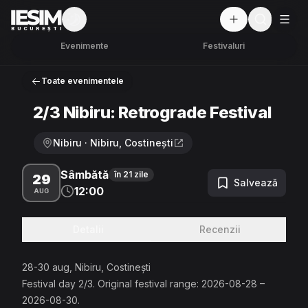
Mod întunecat
But
BUCUREȘTI
Evenimente
Festivaluri
Toate evenimentele
2/3 Nibiru: Retrograde Festival
Nibiru · Nibiru, Costinești
Sâmbătă
în 21 zile
29
Salvează
12:00
AUG
Detalii
Recenzii
28-30 aug, Nibiru, Costinești
Festival day 2/3. Original festival range: 2026-08-28 –
2026-08-30.