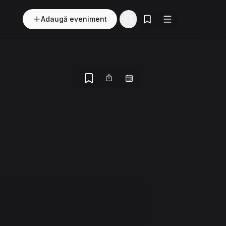
Adaugă eveniment
Evenimente salvate
Buton
Meniu