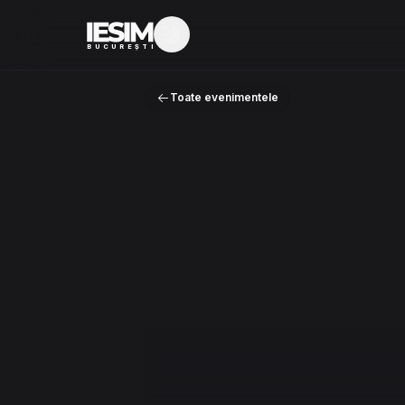
Mod întunecat
BUCUREȘTI
Toate evenimentele