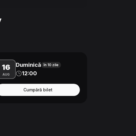
y
Duminică
în 10 zile
16
12:00
AUG
Cumpără bilet