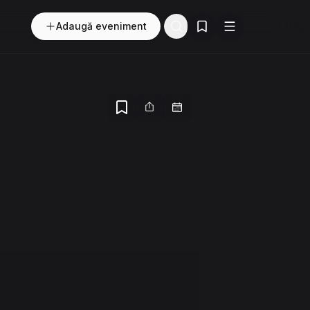
Adaugă eveniment
Evenimente salvate
Buton
Meniu