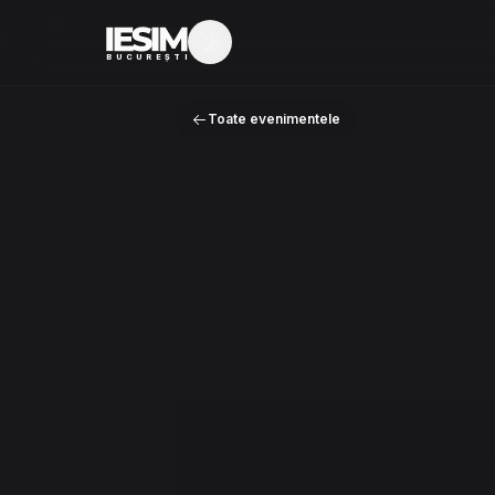
Mod întunecat
BUCUREȘTI
Toate evenimentele