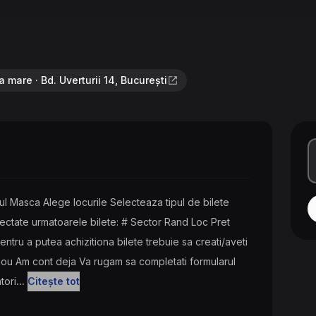
a mare · Bd. Uverturii 14, București
l Masca Alege locurile Selecteaza tipul de bilete
lectate urmatoarele bilete: # Sector Rand Loc Pret
ru a putea achizitiona bilete trebuie sa creati/aveti
nou Am cont deja Va rugam sa completati formularul
tori
...
Citește tot