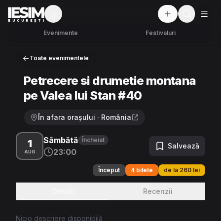
Mod întunecat
But
BUCUREȘTI
Evenimente
Festivaluri
Toate evenimentele
Petrecere si drumetie montana
pe Valea lui Stan #40
În afara orașului · România
Sâmbătă
Încheiat
1
Salvează
23:00
AUG
Început
4 bilete
de la 260 lei
Detalii
Recenzii
Nicio descriere disponibilă