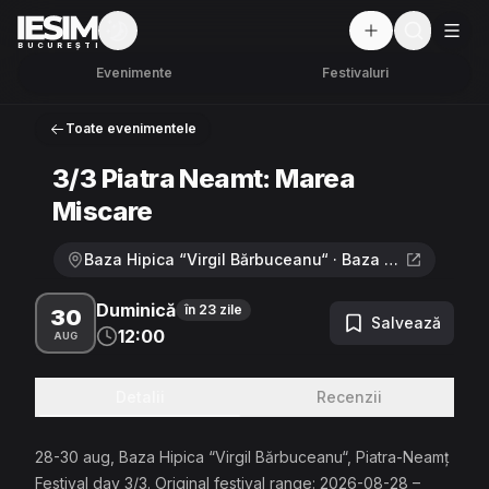
Mod întunecat
But
BUCUREȘTI
Evenimente
Festivaluri
Toate evenimentele
3/3 Piatra Neamt: Marea
Miscare
Baza Hipica “Virgil Bărbuceanu“ · Baza Hipica “Virgil Bărbuceanu“, Piatra-Neamț
Duminică
în 23 zile
30
Salvează
12:00
AUG
Detalii
Recenzii
28-30 aug, Baza Hipica “Virgil Bărbuceanu“, Piatra-Neamț
Festival day 3/3. Original festival range: 2026-08-28 –