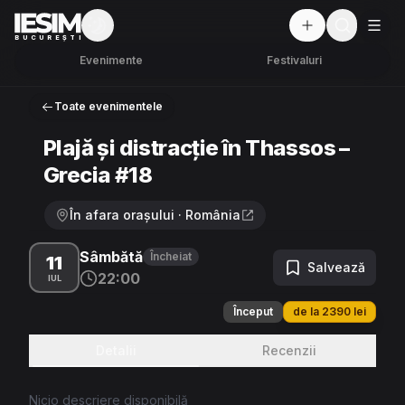
Mod întunecat
But
BUCUREȘTI
Evenimente
Festivaluri
Toate evenimentele
Plajă și distracție în Thassos –
Grecia #18
În afara orașului · România
Sâmbătă
Încheiat
11
Salvează
22:00
IUL
Început
de la 2390 lei
Detalii
Recenzii
Nicio descriere disponibilă