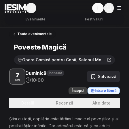
Mod întunecat
But
BUCUREȘTI
Evenimente
Festivaluri
Toate evenimentele
Poveste Magică
Opera Comică pentru Copii, Salonul Mozart · Calea Giulești 16, București 060276
Duminică
Încheiat
7
Salvează
10:00
IUN
Început
Intrare liberă
Detalii
Recenzii
Alte date
Știm cu toții, copilăria este tărâmul magic al poveștilor și al
posibilităților infinite. Dar adevărul este că și ca adulți