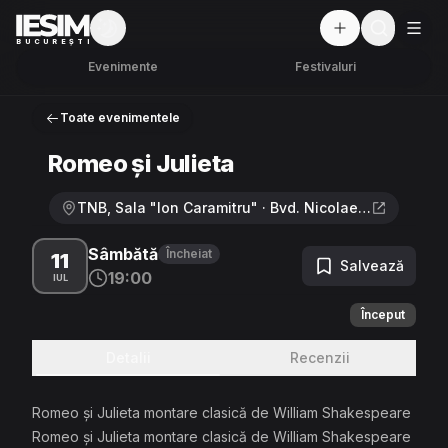
Mod întunecat
But
BUCUREȘTI
Evenimente
Festivaluri
Toate evenimentele
Romeo și Julieta
TNB, Sala "Ion Caramitru" · Bvd. Nicolae Bălcescu nr. 2, Sector 1, București
Sâmbătă
Încheiat
11
Salvează
19:00
IUL
Început
Detalii
Recenzii
Romeo și Julieta montare clasică de William Shakespeare
Romeo și Julieta montare clasică de William Shakespeare