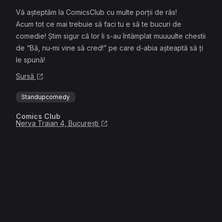
Vă așteptăm la ComicsClub cu multe porții de râs!
Acum tot ce mai trebuie să faci tu e să te bucuri de
comedie! Știm sigur că lor li s-au întâmplat muuuulte chestii
de “Bă, nu-mi vine să cred!” pe care d-abia așteaptă să ți
le spună!
Sursă
Standupcomedy
Comics Club
Nerva Traian 4, București