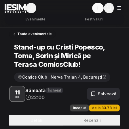
Mod întunecat
But
BUCUREȘTI
Evenimente
Festivaluri
Toate evenimentele
Stand-up cu Cristi Popesco,
Toma, Sorin și Mirică pe
Terasa ComicsClub!
Comics Club · Nerva Traian 4, București
Sâmbătă
Încheiat
11
Salvează
22:00
IUL
Început
de la 83.78 lei
Detalii
Recenzii