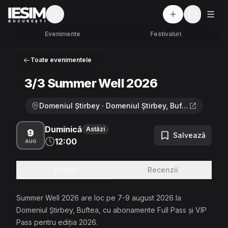
Mod întunecat
But
BUCUREȘTI
Evenimente
Festivaluri
Toate evenimentele
3/3 Summer Well 2026
Domeniul Știrbey · Domeniul Știrbey, Buftea
Duminică
Astăzi
9
Salvează
12:00
AUG
Detalii
Recenzii
Summer Well 2026 are loc pe 7-9 august 2026 la
Domeniul Știrbey, Buftea, cu abonamente Full Pass și VIP
Pass pentru ediția 2026.