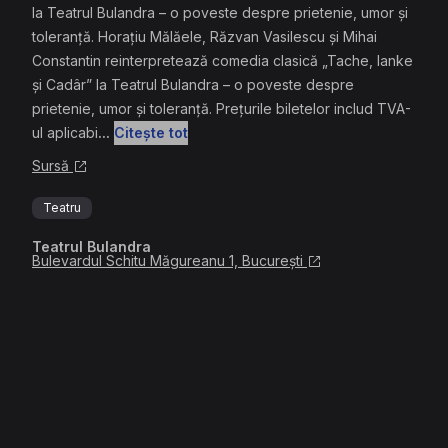
la Teatrul Bulandra – o poveste despre prietenie, umor și
toleranță. Horaţiu Mălăele, Răzvan Vasilescu şi Mihai
Constantin reinterpretează comedia clasică „Tache, Ianke
şi Cadâr” la Teatrul Bulandra – o poveste despre
prietenie, umor și toleranță. Prețurile biletelor includ TVA-
ul aplicabi
...
Citește tot
Sursă
Teatru
Teatrul Bulandra
Bulevardul Schitu Măgureanu 1, București