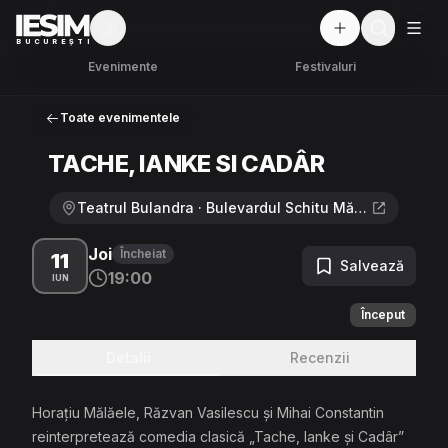
Mod întunecat
But
BUCUREȘTI
Evenimente
Festivaluri
Toate evenimentele
TACHE, IANKE SI CADÂR
Teatrul Bulandra · Bulevardul Schitu Măgureanu 1, București
Joi
Încheiat
11
Salvează
19:00
IUN
Început
Detalii
Recenzii
Horaţiu Mălăele, Răzvan Vasilescu şi Mihai Constantin
reinterpretează comedia clasică „Tache, Ianke şi Cadâr”