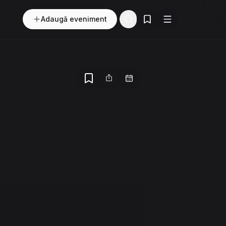
Adaugă eveniment
Evenimente salvate
Buton
Meniu