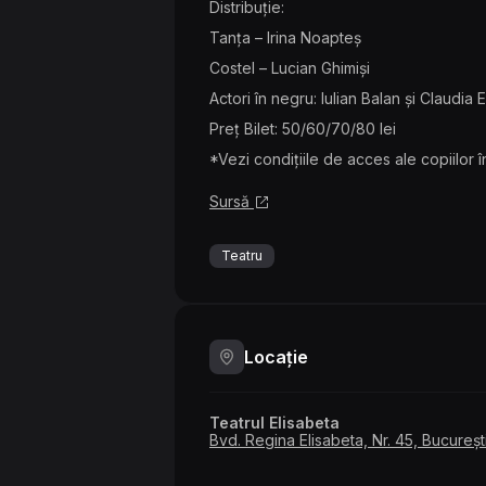
Distribuție:
Tanța – Irina Noapteș
Costel – Lucian Ghimiși
Actori în negru: Iulian Balan și Claudia 
Preț Bilet: 50/60/70/80 lei
*Vezi condițiile de acces ale copiilor î
Sursă
Teatru
Locație
Teatrul Elisabeta
Bvd. Regina Elisabeta, Nr. 45, Bucureșt