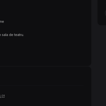
Ene
n sala de teatru.
i