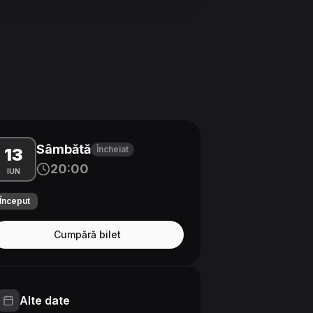
Sâmbătă
Încheiat
13
20:00
IUN
Început
Cumpără bilet
Alte date