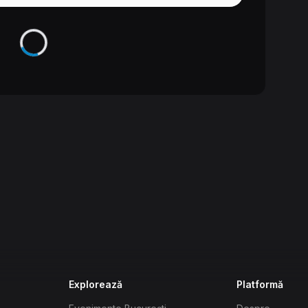
Se încarcă...
Explorează
Platformă