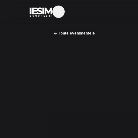
Mod întunecat
BUCUREȘTI
Toate evenimentele