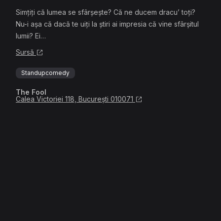
Simțiți că lumea se sfârșește? Că ne ducem dracu’ toți?
Nu-i așa că dacă te uiți la știri ai impresia că vine sfârșitul
lumii? Ei…
Sursă
Standupcomedy
The Fool
Calea Victoriei 118, București 010071