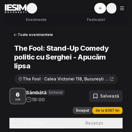
Mod întunecat
But
BUCUREȘTI
Evenimente
Festivaluri
Toate evenimentele
The Fool: Stand-Up Comedy
politic cu Serghei - Apucăm
lipsa
The Fool · Calea Victoriei 118, București 010071
Sâmbătă
Încheiat
6
Salvează
19:00
IUN
Început
de la 8387 lei
Detalii
Recenzii