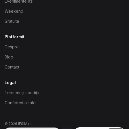
Evenimente azi
Weekend
Gratuite
Platformă
Despre
Blog
Contact
Legal
Termeni și condiții
Confidențialitate
©
2026
IESIM.ro
biasinovschi@gmail.com