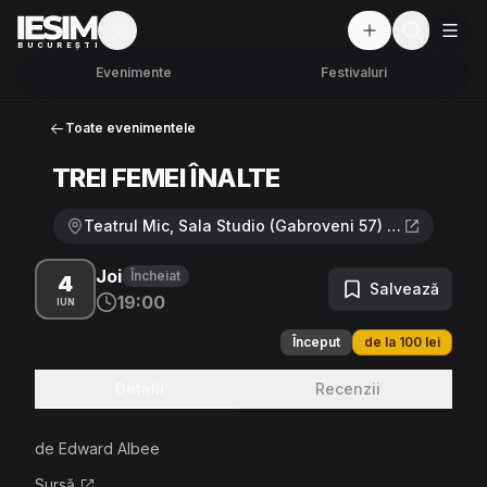
Mod întunecat
But
BUCUREȘTI
Evenimente
Festivaluri
Toate evenimentele
TREI FEMEI ÎNALTE
Teatrul Mic, Sala Studio (Gabroveni 57) · Strada Constantin Mille 16, București
Joi
Încheiat
4
Salvează
19:00
IUN
Început
de la 100 lei
Detalii
Recenzii
de Edward Albee
Sursă