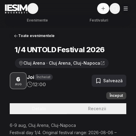
Mod întunecat
But
BUCUREȘTI
Evenimente
Festivaluri
Toate evenimentele
1/4 UNTOLD Festival 2026
Cluj Arena · Cluj Arena, Cluj-Napoca
Joi
Încheiat
6
Salvează
12:00
AUG
Început
Detalii
Recenzii
6-9 aug, Cluj Arena, Cluj-Napoca
Festival day 1/4. Original festival range: 2026-08-06 –