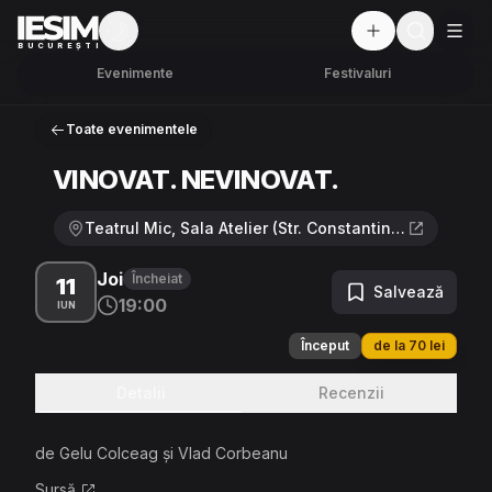
Mod întunecat
But
BUCUREȘTI
Evenimente
Festivaluri
Toate evenimentele
VINOVAT. NEVINOVAT.
Teatrul Mic, Sala Atelier (Str. Constantin Mille 16) · Strada Constantin Mille 16, București
Joi
Încheiat
11
Salvează
19:00
IUN
Început
de la 70 lei
Detalii
Recenzii
de Gelu Colceag și Vlad Corbeanu
Sursă