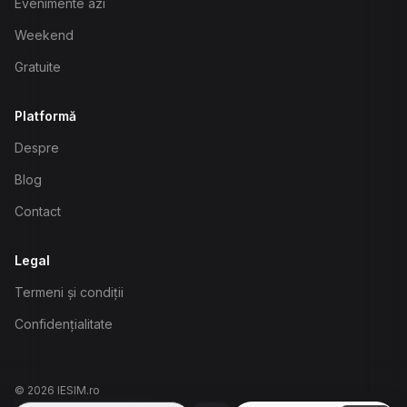
Evenimente azi
Weekend
Gratuite
Platformă
Despre
Blog
Contact
Legal
Termeni și condiții
Confidențialitate
©
2026
IESIM.ro
biasinovschi@gmail.com