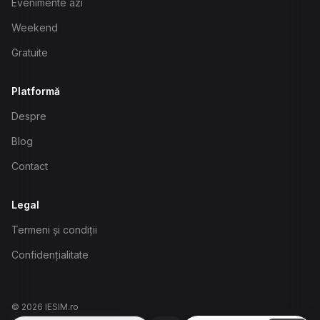
Evenimente azi
Weekend
Gratuite
Platformă
Despre
Blog
Contact
Legal
Termeni și condiții
Confidențialitate
©
2026
IESIM.ro
biasinovschi@gmail.com